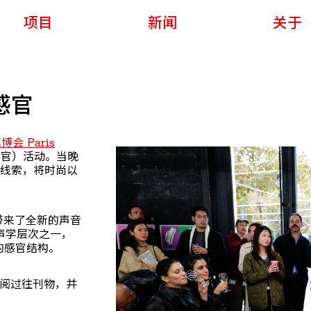
项目
新闻
关于
尚感官
会 Paris
时尚感官）活动。当晚
ND 为线索，将时尚以
。
n）带来了全新的声音
声学层次之一，
晚的感官结构。
翻阅过往刊物，并