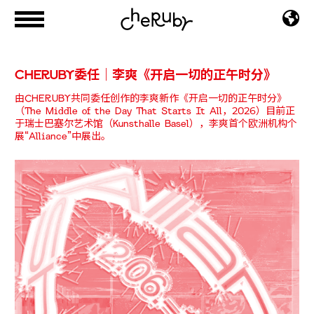
CHERUBY委任｜李爽《开启一切的正午时分》
由CHERUBY共同委任创作的李爽新作《开启一切的正午时分》
（The Middle of the Day That Starts It All，2026）目前正
于瑞士巴塞尔艺术馆（Kunsthalle Basel），李爽首个欧洲机构个
展“Alliance”中展出。